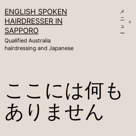
コ
ENGLISH SPOKEN
メ
ン
ニ
HAIRDRESSER IN
テ
ュ
SAPPORO
ー
ン
Qualified Australia
ツ
hairdressing and Japanese
へ
ス
キ
ここには何も
ッ
プ
ありません