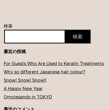
検索
検索
最近の投稿
For Guests Who Are Used to Keratin Treatments
Why so different Japanese hair colour?
Snow! Snow! Snow!!
A Happy New Year
Omotesando in TOKYO
最近のコメント