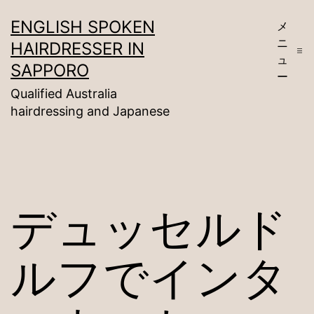
コ
ENGLISH SPOKEN
メ
ン
ニ
HAIRDRESSER IN
テ
ュ
SAPPORO
ー
ン
Qualified Australia
ツ
hairdressing and Japanese
へ
ス
キ
ッ
デュッセルド
プ
ルフでインタ