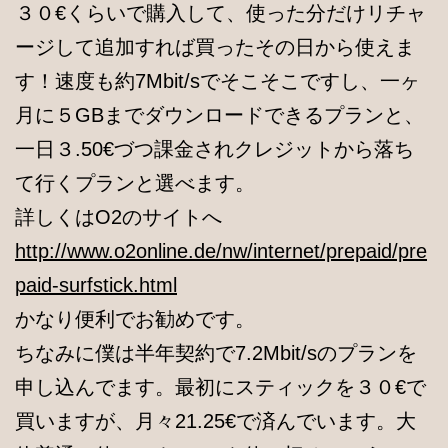
３０€くらいで購入して、使った分だけリチャ
ージして追加すれば買ったその日から使えま
す！速度も約7Mbit/sでそこそこですし、一ヶ
月に５GBまでダウンロードできるプランと、
一日３.50€づつ課金されクレジットから落ち
て行くプランと選べます。
詳しくはO2のサイトへ
http://www.o2online.de/nw/internet/prepaid/pre
paid-surfstick.html
かなり便利でお勧めです。
ちなみに僕は半年契約で7.2Mbit/sのプランを
申し込んでます。最初にスティックを３０€で
買いますが、月々21.25€で済んでいます。大