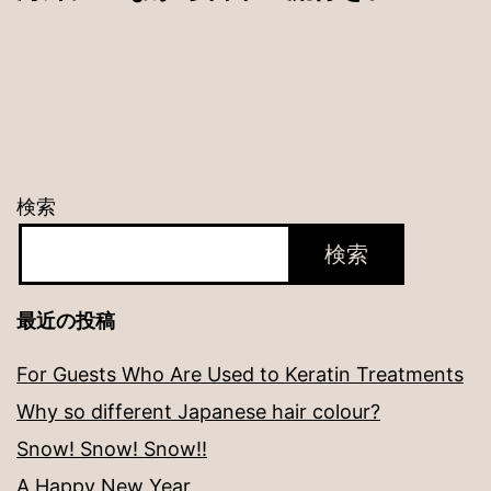
ビ
ゲ
ー
シ
ョ
検索
ン
検索
最近の投稿
For Guests Who Are Used to Keratin Treatments
Why so different Japanese hair colour?
Snow! Snow! Snow!!
A Happy New Year