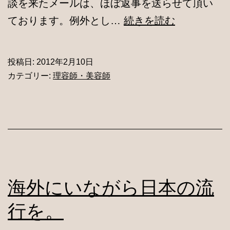
談を来たメールは、ほぼ返事を送らせて頂い
プ
ております。例外とし…
続きを読む
ラ
イ
投稿日:
2012年2月10日
ド
カテゴリー:
理容師・美容師
は
成
長
を
止
め
海外にいながら日本の流
る。
行を。