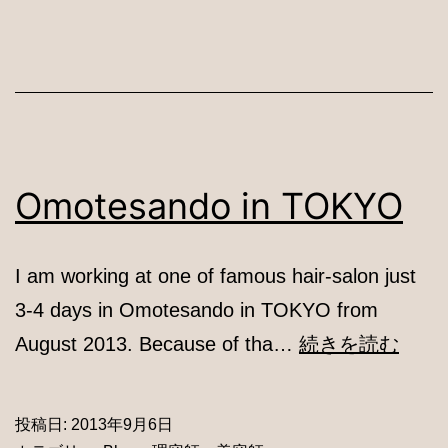
hair
colour?
Omotesando in TOKYO
I am working at one of famous hair-salon just
3-4 days in Omotesando in TOKYO from
Omot
August 2013. Because of tha…
続きを読む
in
TOK
投稿日:
2013年9月6日