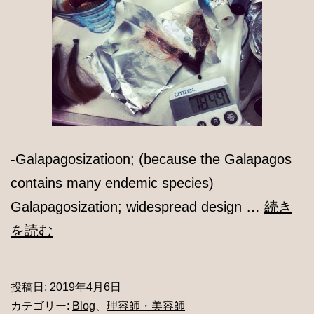
-Galapagosizatioon; (because the Galapagos
contains many endemic species)
Galapagosization; widespread design …
続き
Why
を読む
so
different
投稿日:
2019年4月6日
Japanese
カテゴリー:
Blog
、
理容師・美容師