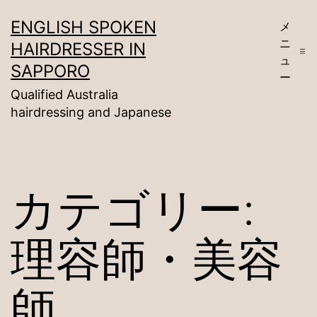
コ
ENGLISH SPOKEN
メ
ン
ニ
HAIRDRESSER IN
テ
ュ
SAPPORO
ー
ン
Qualified Australia
ツ
hairdressing and Japanese
へ
ス
キ
カテゴリー:
ッ
プ
理容師・美容
師